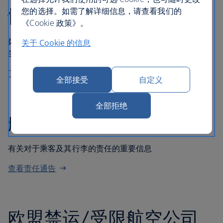
情况下享有的权利
您的选择。如需了解详细信息，请查看我们的
《Cookie 政策》。
如果受到被拒绝登机、客舱降级、航班取消或长时间延误
关于 Cookie 的信息
的影响，您可能有权根据英国和/或欧盟法律获得补偿。
了解您的权利
全部接受
自定义
全部拒绝
航空公司的责任
有关对于乘客及其行李的责任的重要信息
查看责任通告
欧盟禁运/受限航空公司