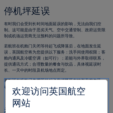
停机坪延误
有时我们会受到长时间地面延误的影响，无法由我们控
制。这可能是由于恶劣天气、空中交通管制、政府运营限
制或机场运营商无法预料的问题所导致。
若航班在机舱门关闭等待起飞或降落后，在地面发生延
误，英国航空将为您提供以下服务：洗手间使用权限；客
舱内通风及冷暖空调（如可行）；若能与外界取得联系，
提供通讯方式；合理数量的餐食与饮品，具体视延误时
长、一天中的时段及机场地点而定。
若航班在机舱门关闭等待起飞后或降落在地面后发生延
误，英国航空将为您提供下机的机会。
欢迎访问英国航空
网站
被拒绝登机