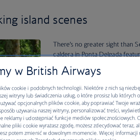
king island scenes
There’s no greater sight than S
caldera in Ponta Delgada featur
blue) and walking trails lined w
y w British Airways
It’s a culturally rich destination filled
inspiring views of nature and hearty A
ków cookie i podobnych technologii. Niektóre z nich są niezb
British Airways flies direct to Ponta D
szej witryny lub świadczenia usług, o które prosisz lub których 
your
holiday to the Azores
with British 
używać opcjonalnych plików cookie, aby poprawiać Twoje wraż
sposób używania naszej witryny, personalizować treści, wyświet
Plan your trip to The Azores
 reklamy i udostępniać funkcje mediów społecznościowych. O
nalne pliki cookie wyrażasz zgodę, możesz zdecydować teraz, a
esz potem zmienić w dowolnym momencie. Więcej informacji 