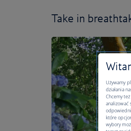
Take in breathta
Witam
Używamy pli
działania na
Chcemy też 
analizować 
odpowiednie
które opcjo
wybory moż