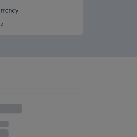
rrency
ro