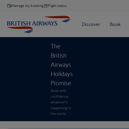
Manage my booking
Flight status
The
British
Airways
Holidays
Promise
Book with
confidence,
whatever’s
happening in
the world.