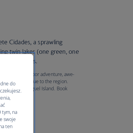
ete Cidades, a sprawling
ing twin lakes (one green, one
ith hydrangeas.
 with endless outdoor adventure, awe-
zorean food unique to the region.
ędne do
elgada on São Miguel Island. Book
oczekujesz.
Airways today.
enia,
lać
 tym, na
le swoje
na ten