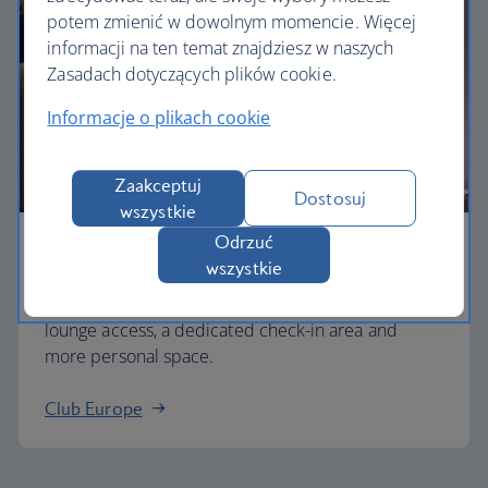
potem zmienić w dowolnym momencie. Więcej
informacji na ten temat znajdziesz w naszych
Zasadach dotyczących plików cookie.
Informacje o plikach cookie
Zaakceptuj
Dostosuj
wszystkie
Odrzuć
Business
wszystkie
Work or relax in our Club Europe cabin and enjoy
lounge access, a dedicated check-in area and
more personal space.
Club Europe