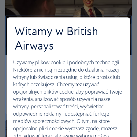
Witamy w British
Airways
Używamy plików cookie i podobnych technologii.
Economy
Niektóre z nich są niezbędne do działania naszej
witryny lub świadczenia usług, o które prosisz lub
Our Euro Traveller cabin offers all the touches you
których oczekujesz. Chcemy też używać
need to enjoy your flight at an affordable price.
opcjonalnych plików cookie, aby poprawiać Twoje
wrażenia, analizować sposób używania naszej
Euro traveller
witryny, personalizować treści, wyświetlać
odpowiednie reklamy i udostępniać funkcje
mediów społecznościowych. O tym, na które
opcjonalne pliki cookie wyrażasz zgodę, możesz
zdecydować teraz, ale swoje wybory możesz