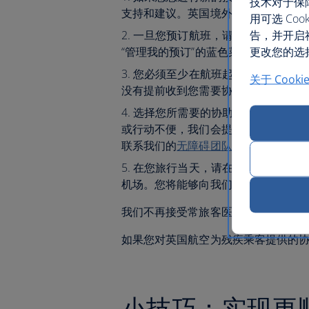
技术对于保
支持和建议。英国境外的乘客可咨询
用可选 C
告，并开启
一旦您预订航班，请登录
管理我的
更改您的选择
“管理我的预订”的蓝色菜单栏，然后选
您必须至少在航班起飞前 48 小
关于 Cooki
没有提前收到您需要协助的通知，您
选择您所需要的协助类型。如果您
或行动不便，我们会提供帮助。要了
联系我们的
无障碍团队
。仅面向英国
在您旅行当天，请在长途航班的既
机场。您将能够向我们的协助团队告
我们不再接受常旅客医疗卡 (FREMEC
如果您对英国航空为残疾乘客提供的
小技巧：实现更