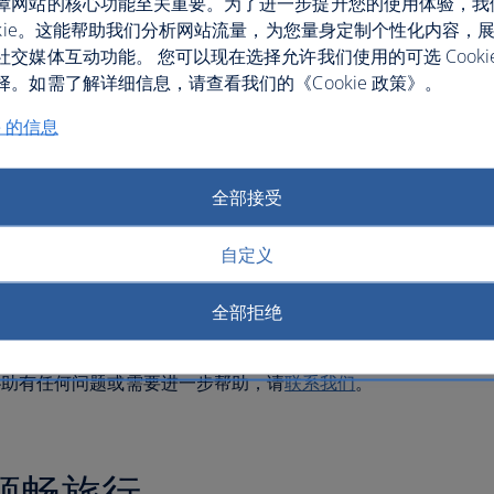
障网站的核心功能至关重要。为了进一步提升您的使用体验，我
其当地的支持团队。
ookie。这能帮助我们分析网站流量，为您量身定制个性化内容，
社交媒体互动功能。 您可以现在选择允许我们使用的可选 Cooki
预订
，告诉我们您所需要的协助类型。选择页面底部标有
。如需了解详细信息，请查看我们的《Cookie 政策》。
择“请求协助”选项。然后，您将能够选择所需的支持。
时完成此操作，以便让我们有时间进行相应的安排。如果我们
e 的信息
可能会在旅途中遇到所需服务延误的情况。
失聪或有听力障碍、失明或视力低下，或者您有隐性残疾
全部接受
解所提供帮助的更多信息，请访问
“提供哪些协助？”
，或者
乘客提供。
自定义
定起飞时间前至少三小时以及短途航班起飞前两小时抵达
知关于您的具体需求的更多信息。
全部拒绝
)，因为您可以通过
管理我的预订
安排最合适的协助服务。
协助有任何问题或需要进一步帮助，请
联系我们
。
顺畅旅行