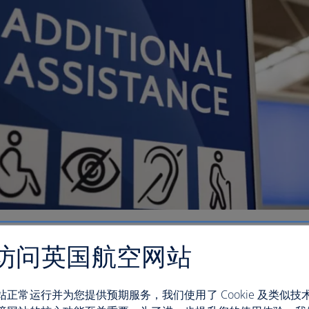
访问英国航空网站
站正常运行并为您提供预期服务，我们使用了 Cookie 及类似技
残疾的乘客一起旅行，我们的
无障碍团队
可以提供相关的