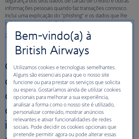
segurança dos seus dados de cartão de crédito e outras
informações pessoais quando faz transações connosco.
Inclui uma explicação do "phishing" e os dados que lhe
solicitaremos em relação à sua reserva.
Bem-vindo(a) à
Consultar a nossa política de segurança do website
British Airways
Os seus direitos em caso
Utilizamos cookies e tecnologias semelhantes.
Alguns são essenciais para que o nosso site
de recusa de embarque,
funcione ou para prestar os serviços que solicita
ou espera. Gostaríamos ainda de utilizar cookies
cancelamento de
opcionais para melhorar a sua experiência,
analisar a forma como o nosso site é utilizado,
colocação em classe
personalizar conteúdo, mostrar anúncios
relevantes e ativar funcionalidades de redes
inferior (downgrade) ou
sociais. Pode decidir os cookies opcionais que
pretende permitir agora ou pode alterar essas