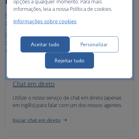
opções a qualquer momento. Para mais
informações, leia a nossa Política de cookies.
Se efetuou a reserva através do site ba.com, pode
Informações sobre cookies
contactar-nos utilizando uma das opções abaixo.
Se reservou através de um agente de viagens, operador
ou site de viagens, que não o ba.com, contacte-os
Aceitar tudo
Personalizar
imediatamente caso tenha dúvidas.
Rejeitar tudo
Chat em direto
Utilize o nosso serviço de chat em direto (apenas
em inglês) para falar com um dos nossos agentes.
Iniciar chat em direto