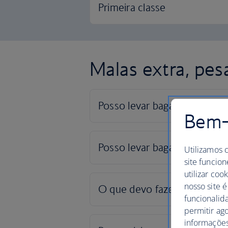
Malas extra, pes
Bem-v
Utilizamos 
site funcion
utilizar coo
nosso site é
funcionalid
permitir ag
informações,