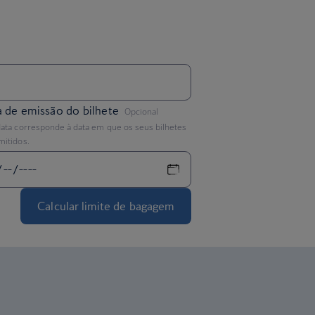
,
 de emissão do bilhete
Opcional
data corresponde à data em que os seus bilhetes
mitidos.
Calcular limite de bagagem