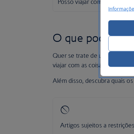
Informaçõe
O que pode traz
Quer se trate de um instrume
viajar com as coisas que são i
Além disso, descubra quais os 
Artigos sujeitos a restriçõe