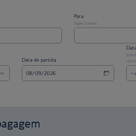
Data
Esta 
Data de partida
são e
 bagagem