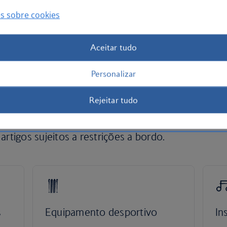
s sobre cookies
Aceitar tudo
er consigo
Personalizar
nto musical ou de equipamento desportivo, pode
Rejeitar tudo
mportantes para si.
artigos sujeitos a restrições a bordo.
s
Equipamento desportivo
In