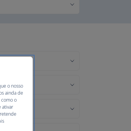
que o nosso
mos ainda de
ma como o
 ativar
pretende
is