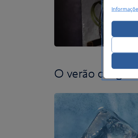
Informaçõe
O verão chegou