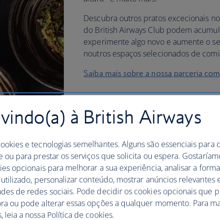
Descubra outros pratos excecionais n
do British Airways Club podem acumul
experimente algo novo e aumente o se
noutros espaços selecionados de com
Saiba mais sobre a nossa parceria co
indo(a) à British Airways
cookies e tecnologias semelhantes. Alguns são essenciais para 
e ou para prestar os serviços que solicita ou espera. Gostaría
kies opcionais para melhorar a sua experiência, analisar a for
 utilizado, personalizar conteúdo, mostrar anúncios relevantes e
ades de redes sociais. Pode decidir os cookies opcionais que 
ora ou pode alterar essas opções a qualquer momento. Para ma
 leia a nossa Política de cookies.