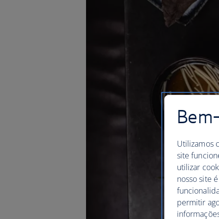
Bem-v
Utilizamos 
site funcion
utilizar coo
nosso site é
funcionalid
permitir ag
informações,