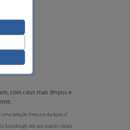
ram, com céus mais limpos e
ente.
e uma seleção fresca e da época?
's Sourdough até aos snacks ideais