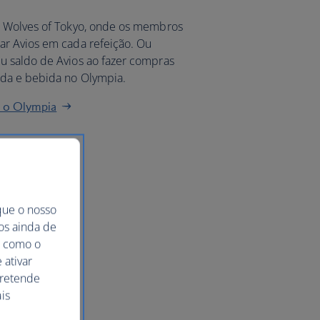
o Wolves of Tokyo, onde os membros
ar Avios em cada refeição. Ou
u saldo de Avios ao fazer compras
ida e bebida no Olympia.
m o Olympia
que o nosso
mos ainda de
ma como o
 ativar
pretende
is