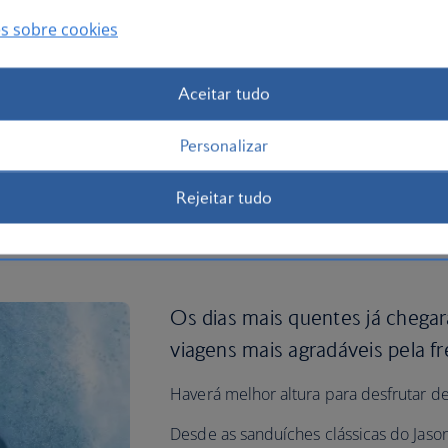
s sobre cookies
Aceitar tudo
Personalizar
Rejeitar tudo
 a bordo
Os dias mais quentes já chega
viagens mais agradáveis pela fr
Haverá melhor altura para desfrutar d
Desde as sanduíches clássicas do Jason