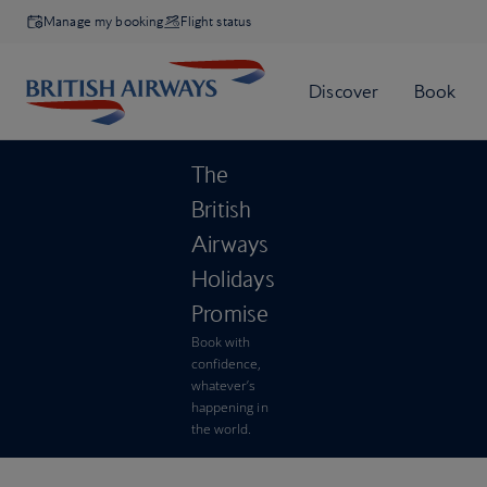
Manage my booking
Flight status
The
British
Airways
Holidays
Promise
Book with
confidence,
whatever’s
happening in
the world.