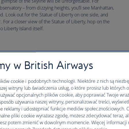
 glimpse of the skyline will be unforgettable. For
ervatory – from dizzying heights, you’ll see Manhattan,
. Look out for the Statue of Liberty on one side, and
 For a closer view of the Statue of Liberty, hop on the
o Liberty Island itself.
y w British Airways
ków cookie i podobnych technologii. Niektóre z nich są niezb
szej witryny lub świadczenia usług, o które prosisz lub których 
używać opcjonalnych plików cookie, aby poprawiać Twoje wraż
sposób używania naszej witryny, personalizować treści, wyświet
 reklamy i udostępniać funkcje mediów społecznościowych. O
nalne pliki cookie wyrażasz zgodę, możesz zdecydować teraz, a
esz potem zmienić w dowolnym momencie. Więcej informacji 