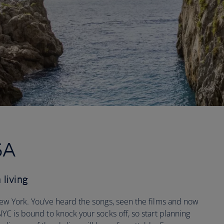
SA
 living
 New York. You’ve heard the songs, seen the films and now
 NYC is bound to knock your socks off, so start planning