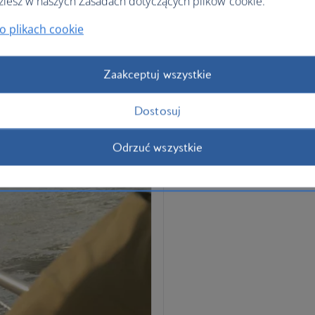
ziesz w naszych Zasadach dotyczących plików cookie.
o plikach cookie
Zaakceptuj wszystkie
Dostosuj
Odrzuć wszystkie