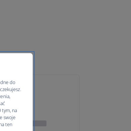
ędne do
oczekujesz.
enia,
lać
 tym, na
le swoje
na ten