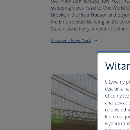
your New York holidays now. Your first
sweeping views, head to One World Obs
Brooklyn, the River Hudson and beyond
the Empire State Building on the other.
Staten Island Ferry or venture further t
Discover New York
Witam
Używamy pli
działania na
Chcemy też 
analizować 
odpowiednie
które opcjo
wybory moż