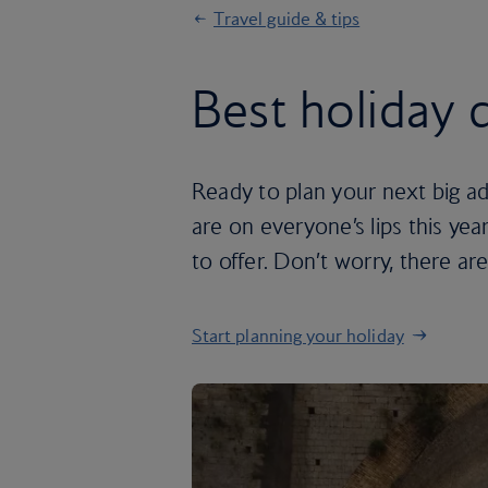
Travel guide & tips
Best holiday 
Ready to plan your next big a
are on everyone’s lips this ye
to offer. Don’t worry, there ar
Start planning your holiday