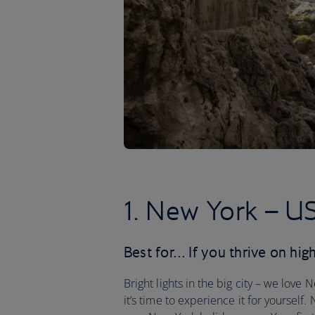
1. New York – U
Best for… If you thrive on high
Bright lights in the big city – we love
it’s time to experience it for yourself.