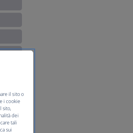
re il sito o
re i cookie
 sito,
nalità dei
care tali
ca sui