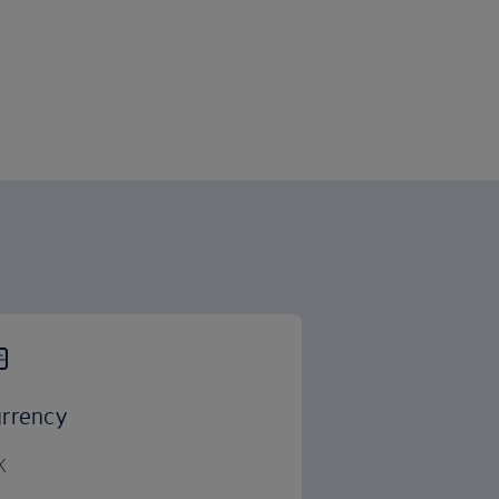
rrency
K