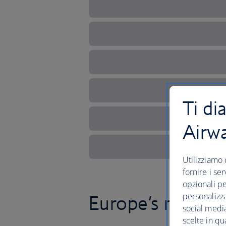
Ti di
Airw
Utilizziamo 
fornire i se
opzionali pe
personalizza
Europe’s magical
social media
scelte in qu