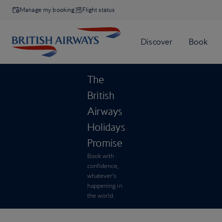
Manage my booking
Flight status
The
British
Airways
Holidays
Promise
Book with
confidence,
whatever’s
happening in
the world.