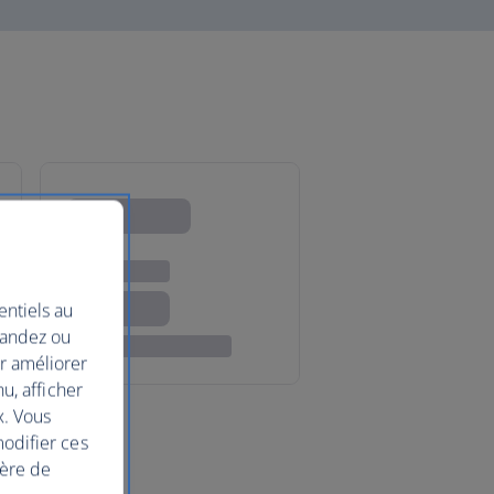
entiels au
mandez ou
ur améliorer
nu, afficher
x. Vous
modifier ces
ière de