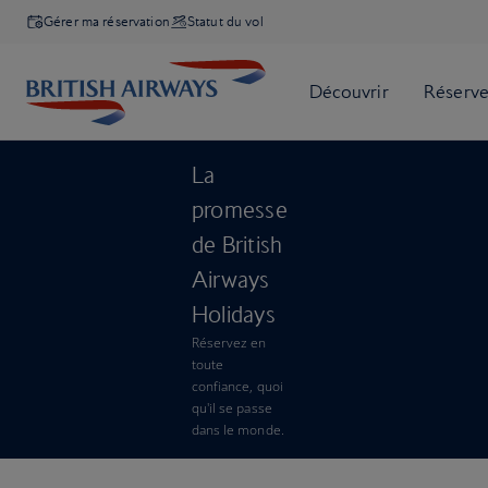
Gérer ma réservation
Statut du vol
La
promesse
de British
Airways
Holidays
Réservez en
toute
confiance, quoi
qu'il se passe
dans le monde.