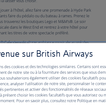
la laisser vous choisir.
jouer à l'hôtel, allez faire une promenade à Hyde Park
ants faire du pédalo ou du bateau à rames. Prenez le
us trouverez les boutiques Lego et M&M’s®. Le soir
icale dans le West End et rentrez à votre hôtel pour
nt les titres de votre spectacle préféré.
ND Cafe s'emplit d'une ambiance musicale au gré des
s qui y sont programmés. Le café est ouvert au grand
enue sur British Airways
tel, vous bénéficierez de réservations prioritaires. Que
il pour porter un toast à vos vacances au son de la
ofiter de l'ambiance musicale nocturne au SOUND Bar.
ns des cookies et des technologies similaires. Certains sont ess
ent de notre site ou à la fourniture des services que vous de
us souhaiterions également utiliser des cookies facultatifs po
ence, analyser l'utilisation de notre site, personnaliser le conte
és pertinentes et activer des fonctionnalités de réseaux sociau
 présent choisir les cookies facultatifs que vous autorisez ou 
ouples
 moment. Pour en savoir plus, consultez notre Politique en mat