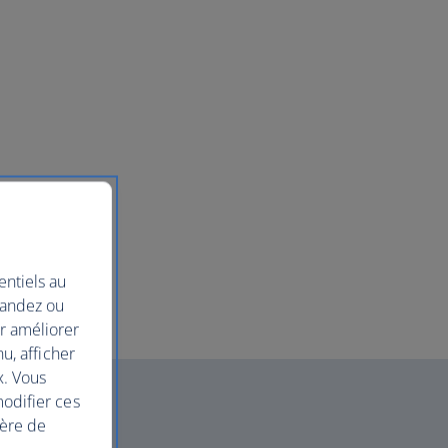
entiels au
mandez ou
ur améliorer
nu, afficher
x. Vous
modifier ces
ière de