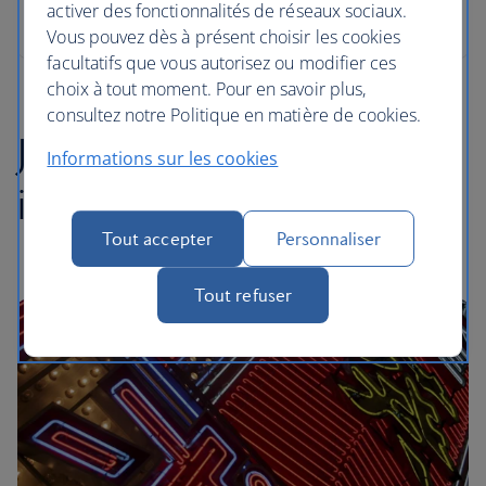
activer des fonctionnalités de réseaux sociaux.
Vous pouvez dès à présent choisir les cookies
facultatifs que vous autorisez ou modifier ces
choix à tout moment. Pour en savoir plus,
consultez notre Politique en matière de cookies.
Japon : les
Informations sur les cookies
incontournables
Tout accepter
Personnaliser
Tout refuser