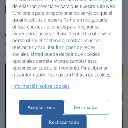
Nuestras cabinas
de ellas son esenciales para que nuestro sitio web
funcione o para proporcionar los servicios que el
usuario solicita o espera. También nos gustaría
Todas nuestras cabinas ofrecen una
utilizar cookies opcionales para mejorar su
experiencia, analizar el uso de nuestro sitio web,
experiencia excelente y exclusivamente
personalizar el contenido, mostrar anuncios
británica. Elija la forma perfecta de volar,
relevantes y habilitar funciones de redes
desde la clase Económica hasta First.
sociales. Usted puede decidir qué cookies
opcionales permite ahora o cambiar esas
opciones en cualquier momento. Para obtener
más información, lea nuestra Política de cookies.
Información sobre cookies
Aceptar todo
Personalizar
Rechazar todo