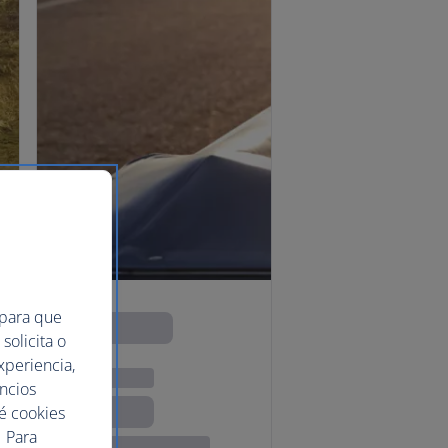
 para que
solicita o
xperiencia,
uncios
ué cookies
 Para