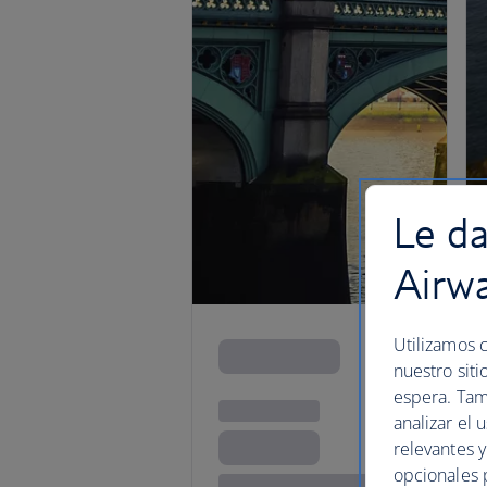
Le da
Airw
Utilizamos c
nuestro siti
espera. Tam
analizar el 
relevantes 
opcionales 