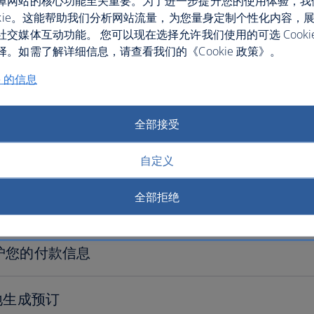
障网站的核心功能至关重要。为了进一步提升您的使用体验，我
ookie。这能帮助我们分析网站流量，为您量身定制个性化内容，
社交媒体互动功能。 您可以现在选择允许我们使用的可选 Cooki
。如需了解详细信息，请查看我们的《Cookie 政策》。
e 的信息
全部接受
线预订非常便捷
自定义
时，会尽一切努力来维护客户的机密信息。这包括确保信用
全部拒绝