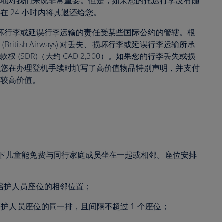
的地对我们来说非常重要。但是，如果您的托运行李没有随
 24 小时内将其退还给您。
) 对丢失、损坏行李或延误行李运输的责任受某些国际公约的管辖。根
itish Airways) 对丢失、损坏行李或延误行李运输所承
权 (SDR)（大约 CAD 2,300）。如果您的行李丢失或损
果您在办理登机手续时填写了高价值物品特别声明，并支付
的较高价值。
岁以下儿童能免费与同行家庭成员坐在一起或相邻。座位安排
/陪护人员座位的相邻位置；
人/陪护人员座位的同一排，且间隔不超过 1 个座位；