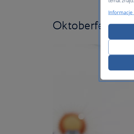
temat znajd
Informacje 
Oktoberfest city