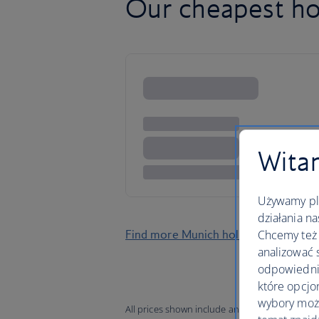
Our cheapest ho
Witam
Używamy pli
działania na
Chcemy też 
Find more Munich holidays
analizować 
odpowiednie
które opcjo
wybory moż
All prices shown include any applicable local 