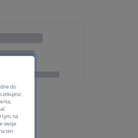
ędne do
oczekujesz.
enia,
lać
 tym, na
le swoje
na ten