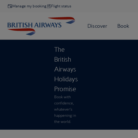
Manage my booking
Flight status
The
British
Airways
Holidays
Promise
Book with
confidence,
whatever’s
happening in
the world.