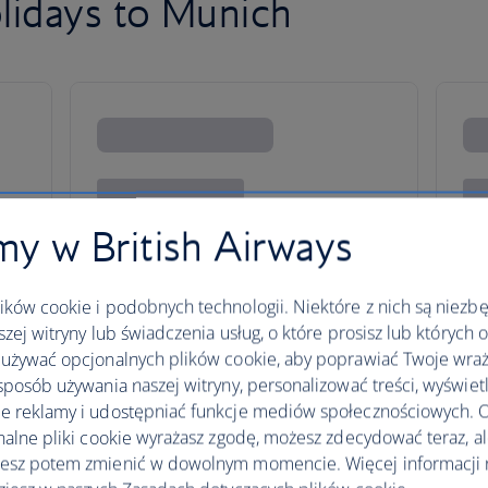
lidays to Munich
y w British Airways
ków cookie i podobnych technologii. Niektóre z nich są niezb
szej witryny lub świadczenia usług, o które prosisz lub których 
używać opcjonalnych plików cookie, aby poprawiać Twoje wraż
sposób używania naszej witryny, personalizować treści, wyświet
 reklamy i udostępniać funkcje mediów społecznościowych. O
nalne pliki cookie wyrażasz zgodę, możesz zdecydować teraz, a
esz potem zmienić w dowolnym momencie. Więcej informacji 
taxes, fees or charges payable at your accommodation.