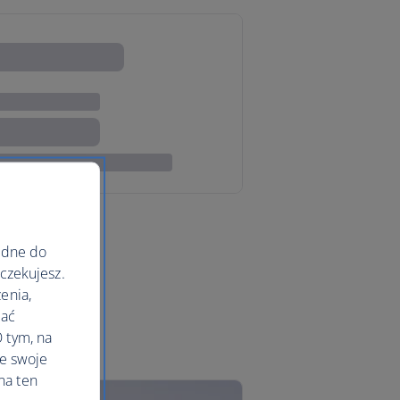
ędne do
oczekujesz.
enia,
lać
 tym, na
le swoje
na ten