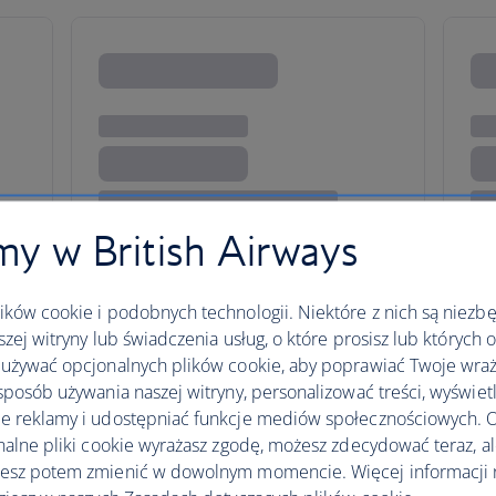
y w British Airways
ków cookie i podobnych technologii. Niektóre z nich są niezb
szej witryny lub świadczenia usług, o które prosisz lub których 
taxes, fees or charges payable at your accommodation.
używać opcjonalnych plików cookie, aby poprawiać Twoje wraż
sposób używania naszej witryny, personalizować treści, wyświet
 reklamy i udostępniać funkcje mediów społecznościowych. O
nalne pliki cookie wyrażasz zgodę, możesz zdecydować teraz, a
esz potem zmienić w dowolnym momencie. Więcej informacji 