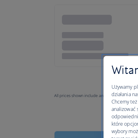
Witam
Używamy pli
działania na
All prices shown include any applicable local 
Chcemy też 
analizować 
odpowiednie
które opcjo
wybory moż