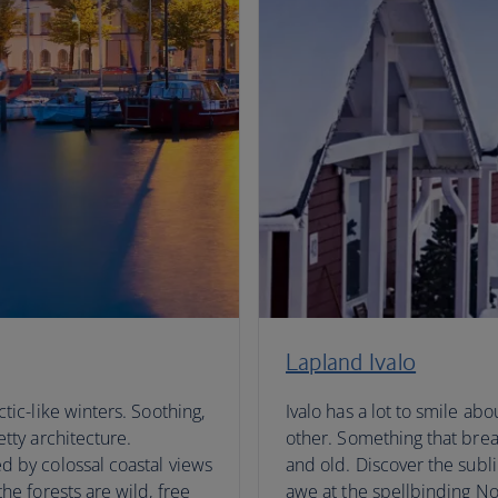
Lapland Ivalo
tic-like winters. Soothing,
Ivalo has a lot to smile abo
tty architecture.
other. Something that brea
d by colossal coastal views
and old. Discover the subl
he forests are wild, free
awe at the spellbinding No