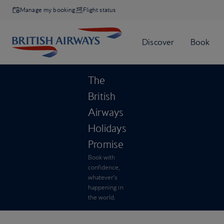
Manage my booking
Flight status
The
British
Airways
Holidays
Promise
Book with
confidence,
whatever’s
happening in
the world.