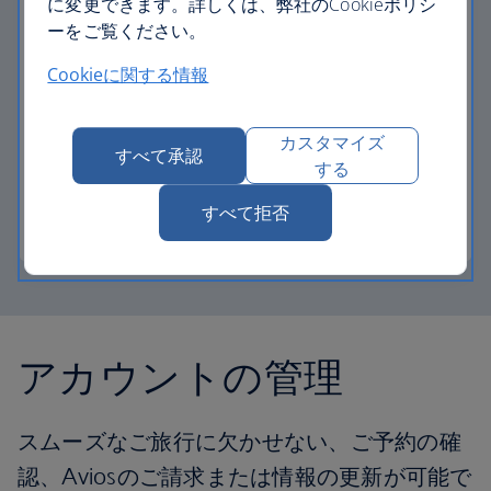
に変更できます。詳しくは、弊社のCookieポリシ
ーをご覧ください。
特別なお手伝いが必要なお客様
Cookieに関する情報
ご旅行に必要な追加のお手伝いを確認し、手配し
ていただけます。
カスタマイズ
すべて承認
する
お体の不自由なお客様へのお手伝いをご依頼い
すべて拒否
ただけます
アカウントの管理
スムーズなご旅行に欠かせない、ご予約の確
認、Aviosのご請求または情報の更新が可能で