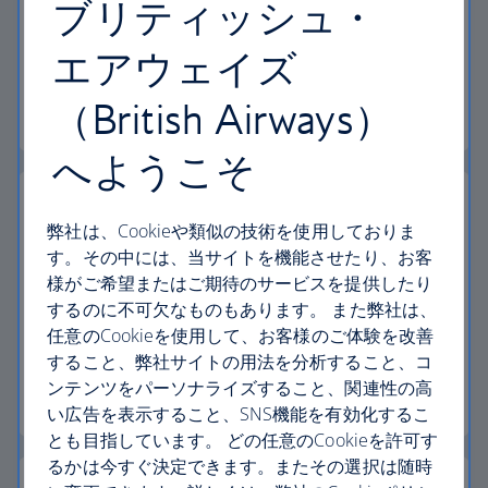
ブリティッシュ・
バウチャーを用いたご希望便またはホリデーのご
エアウェイズ
予約方法についてをご確認いただけます。
（British Airways）
バウチャーの詳細を見る
へようこそ
弊社は、Cookieや類似の技術を使用しておりま
す。その中には、当サイトを機能させたり、お客
パスポート、ビザ、入国条件
様がご希望またはご期待のサービスを提供したり
するのに不可欠なものもあります。 また弊社は、
ご旅行に必要な書類についてご確認いただけま
任意のCookieを使用して、お客様のご体験を改善
す。
すること、弊社サイトの用法を分析すること、コ
ンテンツをパーソナライズすること、関連性の高
入国要件を確認
い広告を表示すること、SNS機能を有効化するこ
とも目指しています。 どの任意のCookieを許可す
るかは今すぐ決定できます。またその選択は随時