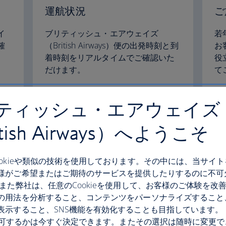
運航状況
ご
イ
ブリティッシュ・エアウェイズ
若
確
（British Airways）便の出発時刻と到
お
着時刻をリアルタイムでご確認いた
役
だけます。
て
フライト運航状況を確認する
旅
ティッシュ・エアウェイズ
itish Airways）へようこそ
ookieや類似の技術を使用しております。その中には、当サイ
様がご希望またはご期待のサービスを提供したりするのに不可
パスポート、ビザ、入国条件
特
 また弊社は、任意のCookieを使用して、お客様のご体験を改
様
の用法を分析すること、コンテンツをパーソナライズすること
は
ご旅行に必要な書類についてご確認
表示すること、SNS機能を有効化することも目指しています。
ご
いただけます。
ご
eを許可するかは今すぐ決定できます。またその選択は随時に変更