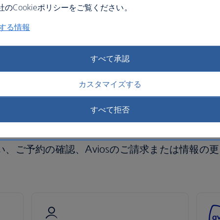
認
のCookieポリシーをご覧ください。
関する情報
お
い
入国要件を確認
すべて承認
カスタマイズする
すべて拒否
理
、ご予約の確認、Aviosのご請求または情報の更