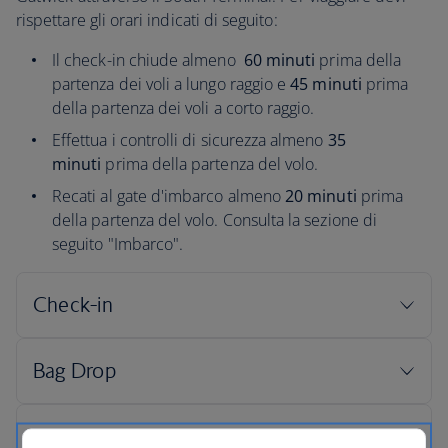
rispettare gli orari indicati di seguito:
Il check-in chiude almeno
60 minuti
prima della
partenza dei voli a lungo raggio e
45 minuti
prima
della partenza dei voli a corto raggio.
Effettua i controlli di sicurezza almeno
35
minuti
prima della partenza del volo.
Recati al gate d'imbarco almeno
20 minuti
prima
della partenza del volo. Consulta la sezione di
seguito "Imbarco".