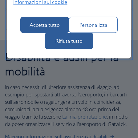
Informazioni sui cookie
Accetta tutto
Personalizza
Rifiuta tutto
Disabilità e ausili per la
mobilità
In caso necessiti di ulteriore assistenza di viaggio, ad
esempio per spostarti attraverso l'aeroporto, imbarcarti
sull'aeromobile o raggiungere un volo in coincidenza,
comunicaci la tua esigenza almeno 48 ore prima del
viaggio, tramite la sezione
La mia prenotazione
, in modo
da poter organizzare il servizio all'aeroporto di Gatwick.
Maggiori informazioni sull'assistenza ai disabili