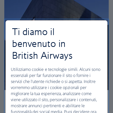
Ti diamo il
benvenuto in
British Airways
Utilizziamo cookie e tecnologie simili. Alcuni sono
essenziali per far funzionare il sito o fornire i
servizi che l'utente richiede o si aspetta. Inoltre
vorremmo utilizzare i cookie opzionali per
migliorare la tua esperienza, analizzare come
viene utilizzato il sito, personalizzare i contenuti,
Arte
mostrare annunci pertinenti e abilitare le
Il Met ospita oltre due milioni di opere che
funzionalità dei social media. Puoi decidere ora