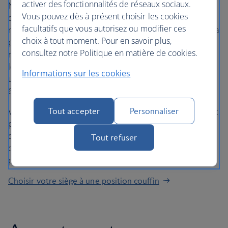
activer des fonctionnalités de réseaux sociaux.
Nos sièges bébé peuvent être utilisés par les plus petits
Vous pouvez dès à présent choisir les cookies
de la naissance jusqu’à l'âge de 24 mois, jusqu'à un poids
facultatifs que vous autorisez ou modifier ces
maximum de 12,5 kg (27,5 lbs). Ces sièges sont fixés sur la
choix à tout moment. Pour en savoir plus,
position couffin par le personnel de cabine et sont
consultez notre Politique en matière de cookies.
réglables sur deux positions : inclinée ou verticale. Pour
les bébés de moins de 6 mois, le siège doit toujours être
Informations sur les cookies
utilisé en position inclinée. Pour les bébés de plus de
6 mois, les deux positions peuvent être utilisées.
Tout accepter
Personnaliser
Veuillez noter que même si vous avez choisi un siège avec
position couffin, il se peut que nous devions vous
déplacer vers un autre siège, vous et votre bébé, si
Tout refuser
quelqu'un a davantage besoin de cet espace, comme une
personne en fauteuil roulant.
Choisir votre siège à une position couffin