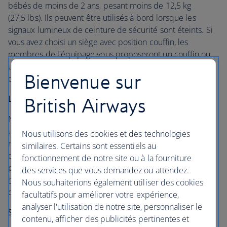
bébés de moins de 2 ans, pesant moins de 12,5 kg
(27,5 lbs). Ils peuvent être utilisés à bord lorsque les
signaux lumineux de ceinture de sécurité sont éteints. Si
vous avez choisi un siège avec position couffin, les
membres de l'équipage vous proposeront un couffin ou
un siège bébé pour votre bébé, sous réserve de
Bienvenue sur
disponibilité et selon le type d'appareil.
Lits pour bébés
British Airways
Nos couffins spécialement conçus conviennent
uniquement aux bébés jusqu'à l'âge de 6 mois, pesant au
Nous utilisons des cookies et des technologies
maximum 8 kg (17,5 lb), afin que votre enfant puisse
similaires. Certains sont essentiels au
dormir confortablement dans le siège le plus adapté
fonctionnement de notre site ou à la fourniture
pendant le vol. Vous pouvez apporter votre propre
des services que vous demandez ou attendez.
housse de couffin CoziGo
pour réduire les distractions
Nous souhaiterions également utiliser des cookies
dues à la lumière et au mouvement.
facultatifs pour améliorer votre expérience,
analyser l'utilisation de notre site, personnaliser le
Sièges bébé
contenu, afficher des publicités pertinentes et