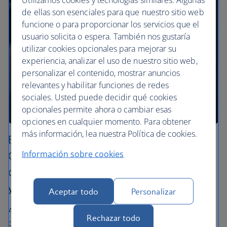
de ellas son esenciales para que nuestro sitio web
funcione o para proporcionar los servicios que el
usuario solicita o espera. También nos gustaría
utilizar cookies opcionales para mejorar su
experiencia, analizar el uso de nuestro sitio web,
personalizar el contenido, mostrar anuncios
relevantes y habilitar funciones de redes
sociales. Usted puede decidir qué cookies
opcionales permite ahora o cambiar esas
opciones en cualquier momento. Para obtener
más información, lea nuestra Política de cookies.
Estamos ampliando nuestra colaboración con
Información sobre cookies
Grind para ofrecerle el auténtico sabor del
café londinense en nuestras cabinas prémium
y en nuestras salas VIP de Reino Unido.
Aceptar todo
Personalizar
Ahora servimos nuestro exclusivo café Grind en las
Rechazar todo
cabinas Club World y Club Europe. En First, nuestros