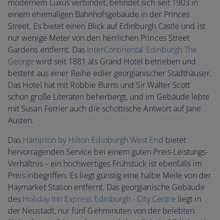
modernem Luxus verbindet, befindet sich seit 1903 in
einem ehemaligen Bahnhofsgebäude in der Princes
Street. Es bietet einen Blick auf Edinburgh Castle und ist
nur wenige Meter von den herrlichen Princes Street
Gardens entfernt. Das
InterContinental Edinburgh The
George
wird seit 1881 als Grand Hotel betrieben und
besteht aus einer Reihe edler georgianischer Stadthäuser.
Das Hotel hat mit Robbie Burns und Sir Walter Scott
schon große Literaten beherbergt, und im Gebäude lebte
mit Susan Ferrier auch die schottische Antwort auf Jane
Austen.
Das
Hampton by Hilton Edinburgh West End
bietet
hervorragenden Service bei einem guten Preis-Leistungs-
Verhältnis – ein hochwertiges Frühstück ist ebenfalls im
Preis inbegriffen. Es liegt günstig eine halbe Meile von der
Haymarket Station entfernt. Das georgianische Gebäude
des
Holiday Inn Express Edinburgh - City Centre
liegt in
der Neustadt, nur fünf Gehminuten von der belebten