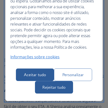
ou espera. Gostaríamos ainda de utilizar cookies
Para visitar o Reino Unido por um período máximo
opcionais para melhorar a sua experiência,
de 6 meses por motivos de turismo, visita a família e
analisar a forma como o nosso site é utilizado,
amigos, negócios ou estudo a curto prazo
personalizar conteúdo, mostrar anúncios
Para transitar pelo Reino Unido se estiver a passar
relevantes e ativar funcionalidades de redes
pelo controlo de fronteiras do Reino Unido para
sociais. Pode decidir os cookies opcionais que
mudar de voo ou de aeroporto. Os clientes em
pretende permitir agora ou pode alterar essas
trânsito do lado ar não têm de ter uma ETA, desde
opções a qualquer momento. Para mais
que não passem pelo Controlo de Fronteiras do
informações, leia a nossa Política de cookies.
Reino Unido.
Informações sobre cookies
Se vier ao Reino Unido por outros motivos, pode
necessitar de um visto.
Aceitar tudo
Personalizar
Verifique se precisa de um ETA e faça o pedido no site do
Governo
Rejeitar tudo
Ajuda com o seu pedido de ETA
O nosso parceiro Sherpa oferece uma forma segura e
fácil de obter o seu ETA. A Sherpa analisa previamente o