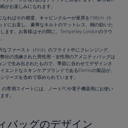
睡眠がお楽しみになれます。
になればその都度、キャビンクルーが座席を198cm（6
ッドにお直し、豪華なキルトのマットレス、糊の効いた
。お客様はその間に、Temperley Londonのラウ
い。
沢なファースト（First）のフライト中にクレンジング、
。弊社の洗練された男性用・女性用のアメニティバッグは
ボレーションで生み出されたもので、季節に合わせてデザインさ
エンドなスキンケアブランドであるElemisの製品が、
のシリーズを含めて収められています。
st）の専用スイートには、ノートPCや電子機器用にお使い
います。
ィバッグのデザイン