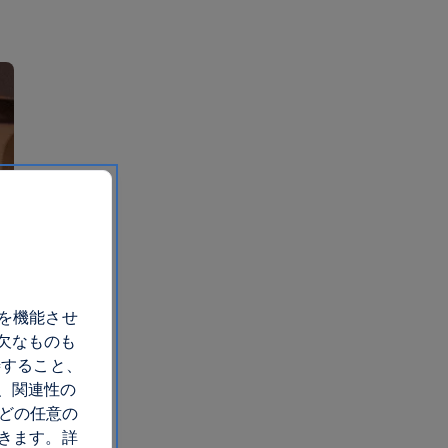
トを機能させ
欠なものも
善すること、
、関連性の
 どの任意の
できます。詳