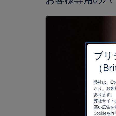
ブリ
（Br
弊社は、C
たり、お客
あります。
弊社サイト
高い広告を
Cooki