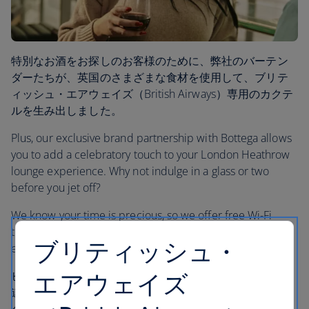
特別なお酒をお探しのお客様のために、弊社のバーテン
ダーたちが、英国のさまざまな食材を使用して、ブリテ
ィッシュ・エアウェイズ（British Airways）専用のカクテ
ルを生み出しました。
Plus, our exclusive brand partnership with Bottega allows
you to add a celebratory touch to your London Heathrow
lounge experience. Why not indulge in a glass or two
before you jet off?
We know your time is precious, so we offer free Wi-Fi
throughout our lounges. At London Heathrow, you can
ブリティッシュ・
even watch live sport or selected entertainment.
エアウェイズ
ヒースロー空港やガトウィック空港のラウンジをお子様
連れでご利用の場合は、スカイフライヤーズのキャラク