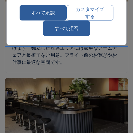
カスタマイズ
ジュネーブ・ラウンジ
すべて承認
する
弊社の贅沢なジュネーブ・ラウンジでは、前面と
すべて拒否
中央の活気あふれるロビーバーで、さまざまな蒸
留酒やワイン、スパークリングをお楽しみいただ
けます。独立した座席エリアには豪華なアームチ
ェアと長椅子をご用意。フライト前のお寛ぎやお
仕事に最適な空間です。