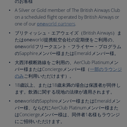
のお客様
A Silver or Gold member of The British Airways Club
on a scheduled flight operated by British Airways or
one of our
one
world partners
.
ブリティッシュ・エアウェイズ（British Airways）ま
たは
one
world提携航空会社の定期便をご利用の、
one
worldフリークエント・フライヤー・プログラム
のSapphireメンバー様またはEmeraldメンバー様。
大西洋横断路線をご利用の、AerClub Platinumメン
バー様またはConciergeメンバー様（
一部のラウンジ
のみ
ご利用いただけます）。
18歳以上、または18歳未満の場合は保護者が同伴し
ます。飲酒に関する現地の法律が適用されます。
one
worldのSapphireメンバー様またはEmeraldメン
バー様、ならびにAerClub Platinumメンバー様また
はConciergeメンバー様は、同伴者1名様もラウンジ
にご招待いただけます。