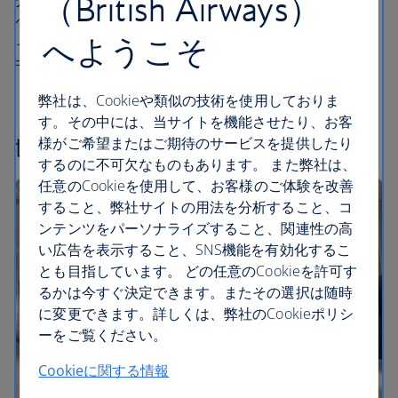
（British Airways）
ターであるペギーとレオンがお出迎えします。キッズス
ペースでは、プレイゾーン、おもちゃ、魅力的なアクテ
へようこそ
ィビティをご用意。お子様方は、フライト前の時間を夢
中になって過ごすことができます。
弊社は、Cookieや類似の技術を使用しておりま
す。その中には、当サイトを機能させたり、お客
世界各国のラウンジ
様がご希望またはご期待のサービスを提供したり
するのに不可欠なものもあります。 また弊社は、
任意のCookieを使用して、お客様のご体験を改善
すること、弊社サイトの用法を分析すること、コ
ンテンツをパーソナライズすること、関連性の高
い広告を表示すること、SNS機能を有効化するこ
とも目指しています。 どの任意のCookieを許可す
るかは今すぐ決定できます。またその選択は随時
に変更できます。詳しくは、弊社のCookieポリシ
ーをご覧ください。
Cookieに関する情報