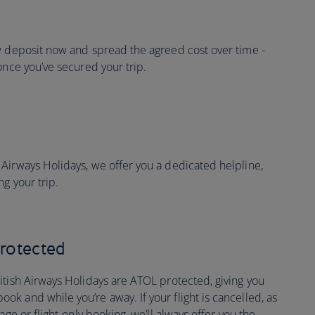
w deposit now and spread the agreed cost over time -
once you’ve secured your trip.
Airways Holidays, we offer you a dedicated helpline,
g your trip.
protected
itish Airways Holidays are ATOL protected, giving you
k and while you’re away. If your flight is cancelled, as
age or flight-only booking, we’ll always offer you the