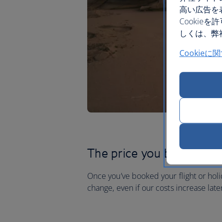
高い広告を
Cooki
しくは、弊社
Cookieに
The price you book is th
Once you’ve booked your flight or holi
change, even if our costs increase late