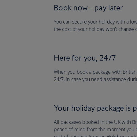
Book now - pay later
You can secure your holiday with a lo
the cost of your holiday won’t change 
Here for you, 24/7
When you book a package with British 
24/7, in case you need assistance durin
Your holiday package is 
All packages booked in the UK with Br
peace of mind from the moment you boo
part of a British Airways Holidays pack