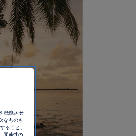
トを機能させ
欠なものも
善すること、
、関連性の