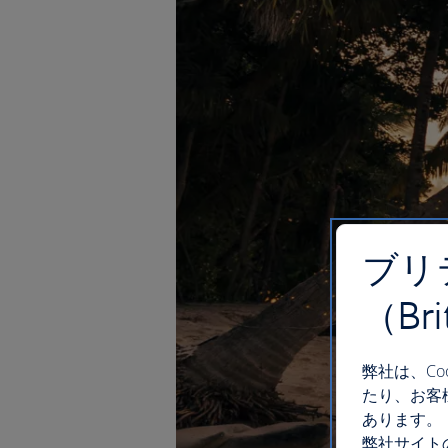
ブリ
（Br
弊社は、C
たり、お客
あります。
弊社サイト