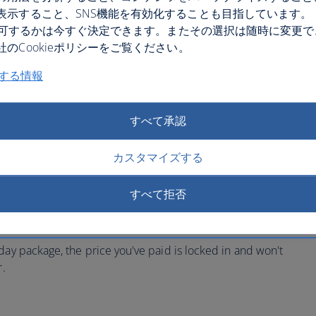
表示すること、SNS機能を有効化することも目指しています。
eを許可するかは今すぐ決定できます。またその選択は随時に変更
のCookieポリシーをご覧ください。
関する情報
すべて承認
カスタマイズする
すべて拒否
e price you pay
day package, the price you've paid is locked in and won't
r.