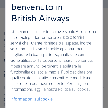
benvenuto in
British Airways
Islamorada
Utilizziamo cookie e tecnologie simili. Alcuni sono
Islamorada si trova subito dopo Key Largo nelle Keys
essenziali per far funzionare il sito o fornire i
superiori. Fai una sosta nel "village of islands" per
servizi che l'utente richiede o si aspetta. Inoltre
crogiolarti sulle spiagge incantevoli e fare un tuffo nelle
vorremmo utilizzare i cookie opzionali per
acque tropicali.
migliorare la tua esperienza, analizzare come
viene utilizzato il sito, personalizzare i contenuti,
Soggiorno
mostrare annunci pertinenti e abilitare le
Se hai scartato le Keys come troppo kitsch, Casa Morada ti
funzionalità dei social media. Puoi decidere ora
farà ricredere. Questa struttura per soli adulti e con sole
quali cookie facoltativi consentire, e modificare
suite è di gran classe. Gli ospiti possono godere di un
tali scelte in qualsiasi momento. Per maggiori
labirinto di camere fresche e tranquille. Alcune suite sono
informazioni, leggi la nostra Politica sui cookie.
dotate di docce esterne. Per compensare la mancanza di
Informazioni sui cookie
spiaggia, una piscina d'acqua dolce e il suo
importantissimo bar a bordo piscina intrattengono gli