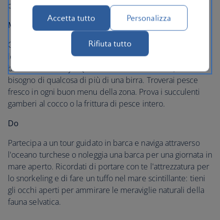
ospiti con la loro mini-key.
Accetta tutto
Personalizza
Mangiare
Rifiuta tutto
Goditi una pinta di birra aromatizzata con fiori di ibisco
locali alla
Florida Keys Brewing Company
, l'unico micro-
birrificio delle Keys. Quando arriva l'ora di cena, avrai
bisogno di qualcosa di più di una birra. Troverai pesce
fresco in ogni buon menu della zona. Prova i succulenti
gamberi al cocco o la frittura di pesce intero.
Do
Partecipa a un tour guidato in barca e naviga attraverso
l'oceano turchese o noleggia una barca per una giornata in
mare aperto. Ricordati di portare con te l'attrezzatura per
lo snorkeling e di fare un tuffo nel mare scintillante: tieni
gli occhi aperti per ammirare le meraviglie naturali della
fauna selvatica.