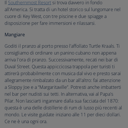
Il
Southernmost Resort
si trova davvero in fondo
all'America. Si tratta di un hotel storico sul lungomare nel
cuore di Key West, con tre piscine e due spiagge a
disposizione per fare immersioni e rilassarsi.
Mangiare
Goditi il pranzo al porto presso l'affollato Turtle Kraals. Ti
consigliamo di ordinare un panino cubano non appena
arriva l'ora di pranzo. Successivamente, recati nei bar di
Duval Street. Questa appiccicosa trappola per turisti ti
attirerà probabilmente con musica dal vivo e presto sarai
allegramente rimbalzato da un bar all'altro: fai attenzione
a Sloppy Joe e a “Margaritaville”. Potresti anche imbatterti
nel bar per nudisti sui tetti. In alternativa, vai al Papa's
Pilar. Non lasciarti ingannare dalla sua facciata del 1870:
questa è una delle distillerie di rum di lusso più recenti al
mondo. Le visite guidate iniziano alle 11 per dieci dollari.
Ce ne è una ogni ora.