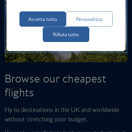
Accetta tutto
Personalizza
Rifiuta tutto
Browse our cheapest
flights
Fly to destinations in the UK and worldwide
without stretching your budget.