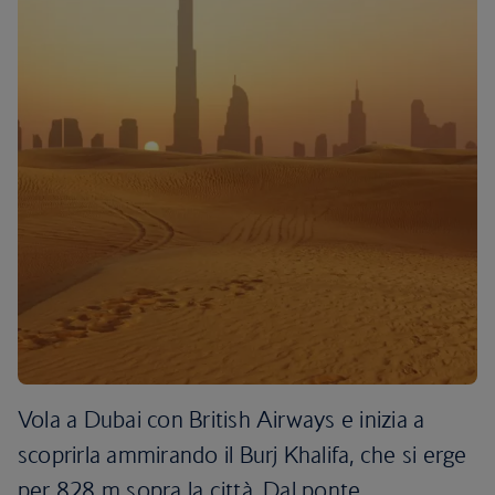
Vola a Dubai con British Airways e inizia a
scoprirla ammirando il Burj Khalifa, che si erge
per 828 m sopra la città. Dal ponte