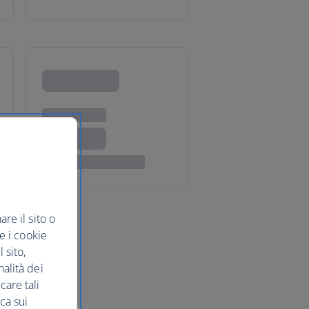
re il sito o
re i cookie
 sito,
nalità dei
care tali
ca sui