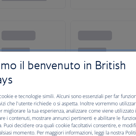
amo il benvenuto in British
ays
cookie e tecnologie simili. Alcuni sono essenziali per far funziona
rvizi che l'utente richiede o si aspetta. Inoltre vorremmo utilizza
r migliorare la tua esperienza, analizzare come viene utilizzato il
re i contenuti, mostrare annunci pertinenti e abilitare le funzio
er l'America del Nord
. Puoi decidere ora quali cookie facoltativi consentire, e modifi
alsiasi momento. Per maggiori informazioni, leggi la nostra Politi