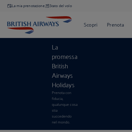
La mia prenotazione
Stato del volo
La
promessa
British
Airways
Holidays
Prenota con
fiducia,
qualunque cosa
stia
succedendo
nel mondo.