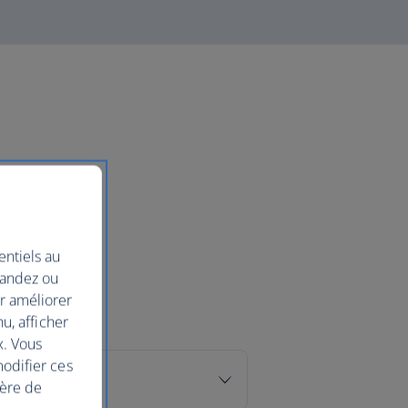
entiels au
mandez ou
ur améliorer
nu, afficher
x. Vous
modifier ces
ière de