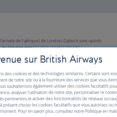
à l'arrivée de l'aéroport de Londres Gatwick sont opérés
les horaires suivants pour pouvoir voyager :
enue sur British Airways
tes
avant le départ des vols long-courrier
s vols court-courrier.
e sécurité au moins
35 minutes
avant le départ de votre
ns des cookies et des technologies similaires. Certains sont ess
ent de notre site ou à la fourniture des services que vous de
us souhaiterions également utiliser des cookies facultatifs po
 porte d'embarquement au moins
20 minutes
avant le
ence, analyser l'utilisation de notre site, personnaliser le conte
a section « Embarquement » ci-dessous.
és pertinentes et activer des fonctionnalités de réseaux sociau
 présent choisir les cookies facultatifs que vous autorisez ou 
 moment. Pour en savoir plus, consultez notre Politique en mat