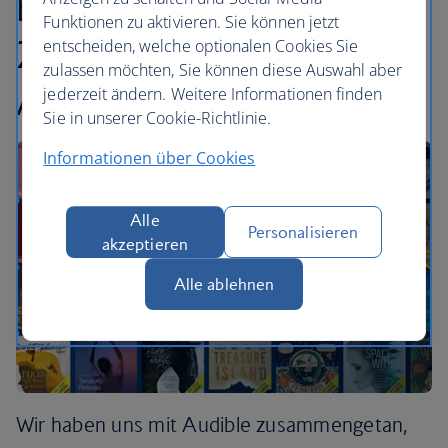
Einführung unserer
Funktionen zu aktivieren. Sie können jetzt
Zusammenarbeit mit
entscheiden, welche optionalen Cookies Sie
zulassen möchten, Sie können diese Auswahl aber
Audible
jederzeit ändern. Weitere Informationen finden
Sie in unserer Cookie-Richtlinie.
Informationen über Cookies
Alle
Personalisieren
akzeptieren
Alle ablehnen
Wir haben uns mit Audible zusammengetan,