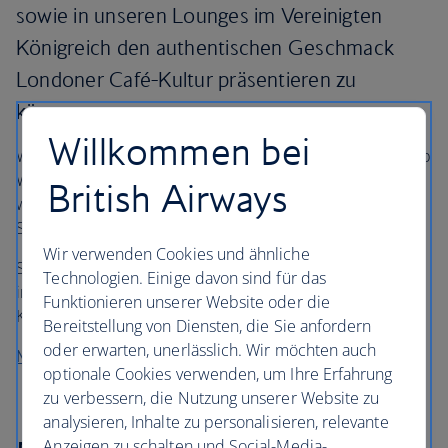
sowie in unseren Lounges im Vereinigten
Königreich den authentischen Geschmack
Londoner Café-Kultur präsentieren zu
können.
Willkommen bei
Wir servieren unsere exklusive Grind-Röstung jetzt in Club
World und Club Europe. In First können unsere Kunden
British Airways
während des Fluges zwischen den beliebten Grind-
Sorten House Blend oder Decaf Blend wählen.
Wir verwenden Cookies und ähnliche
Sie können vor Ihrem Abflug auch eine Tasse (oder zwei)
Technologien. Einige davon sind für das
in unseren First- und Business-Lounges im Vereinigten
Funktionieren unserer Website oder die
Königreich genießen.
Bereitstellung von Diensten, die Sie anfordern
oder erwarten, unerlässlich. Wir möchten auch
Mehr erfahren über Grind
optionale Cookies verwenden, um Ihre Erfahrung
zu verbessern, die Nutzung unserer Website zu
analysieren, Inhalte zu personalisieren, relevante
Anzeigen zu schalten und Social-Media-