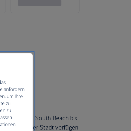
das
ie anfordern
en, um Ihre
te zu
nen zu
lassen
Strände, von South Beach bis
mationen
le Hotels in der Stadt verfügen