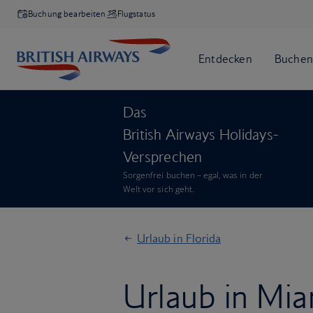
Buchung bearbeiten
Flugstatus
Das
British Airways Holidays-
Versprechen
Sorgenfrei buchen – egal, was in der
Welt vor sich geht.
Urlaub in Florida
Urlaub in Mia