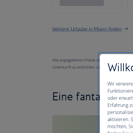
Weitere Urlaube in Miami finden
Alle angegebenen Preise enthalten alle anfall
Willk
Unterkunft zu entrichten sind.
Wir verwend
Funktionier
Eine fantastisch
oder erwart
Erfahrung z
personalisi
aktivieren.
möchten, Si