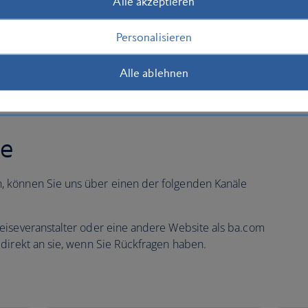
Alle akzeptieren
Personalisieren
Alle ablehnen
me
 können Sie uns über einen der folgenden Kanäle
eiseveranstalter oder eine andere Website als ba.com
direkt an sie, wenn Sie Rückfragen haben.