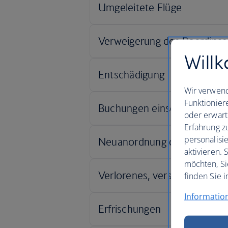
Willk
Wir verwend
Funktionier
oder erwart
Erfahrung z
personalisi
aktivieren.
möchten, Si
finden Sie i
Informatio