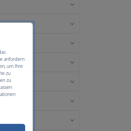
das
ie anfordern
en, um Ihre
te zu
nen zu
lassen
mationen