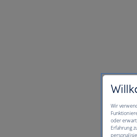
Willk
Wir verwend
Funktionier
oder erwart
Erfahrung z
personalisi