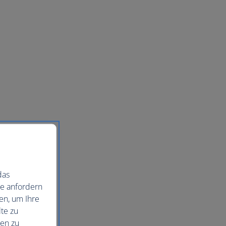
das
ie anfordern
en, um Ihre
te zu
nen zu