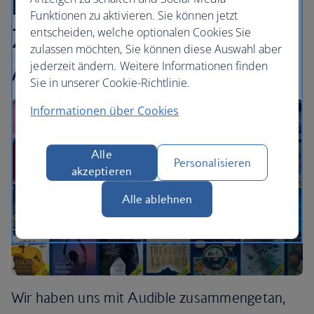
Einführung unserer
Funktionen zu aktivieren. Sie können jetzt
Zusammenarbeit mit
entscheiden, welche optionalen Cookies Sie
zulassen möchten, Sie können diese Auswahl aber
Audible
jederzeit ändern. Weitere Informationen finden
Sie in unserer Cookie-Richtlinie.
Informationen über Cookies
Alle
Personalisieren
akzeptieren
Alle ablehnen
Wir haben uns mit Audible zusammengetan,