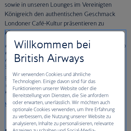
sowie in unseren Lounges im Vereinigten
Königreich den authentischen Geschmack
Londoner Café-Kultur präsentieren zu
können.
Willkommen bei
Wir servieren unsere exklusive Grind-Röstung jetzt in Club
World und Club Europe. In First können unsere Kunden
British Airways
während des Fluges zwischen den beliebten Grind-
Sorten House Blend oder Decaf Blend wählen.
Wir verwenden Cookies und ähnliche
Sie können vor Ihrem Abflug auch eine Tasse (oder zwei)
Technologien. Einige davon sind für das
in unseren First- und Business-Lounges im Vereinigten
Funktionieren unserer Website oder die
Königreich genießen.
Bereitstellung von Diensten, die Sie anfordern
oder erwarten, unerlässlich. Wir möchten auch
Mehr erfahren über Grind
optionale Cookies verwenden, um Ihre Erfahrung
zu verbessern, die Nutzung unserer Website zu
analysieren, Inhalte zu personalisieren, relevante
Anzeigen zu schalten und Social-Media-