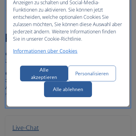
Anzeigen zu schalten und Social-Media-
Funktionen zu aktivieren. Sie können jetzt
entscheiden, welche optionalen Cookies Sie
zulassen möchten, Sie können diese Auswahl aber
jederzeit ändern. Weitere Informationen finden
Kontaktaufnahme
Sie in unserer Cookie-Richtlinie.
Informationen über Cookies
Wenn Sie über ba.com gebucht haben, können Sie uns
über einen der folgenden Kanäle kontaktieren.
Alle
Wenn Sie über ein Reisebüro, einen Reiseveranstalter
Personalisieren
akzeptieren
oder eine andere Website als ba.com gebucht haben,
wenden Sie sich bitte direkt an sie, wenn Sie Rückfragen
Alle ablehnen
haben.
Live-Chat