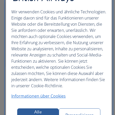
Wir verwenden Cookies und ähnliche Technologien.
Einige davon sind für das Funktionieren unserer
Website oder die Bereitstellung von Diensten, die
Sie anfordern oder erwarten, unerlässlich. Wir
möchten auch optionale Cookies verwenden, um
Ihre Erfahrung zu verbessern, die Nutzung unserer
Website zu analysieren, Inhalte zu personalisieren,
relevante Anzeigen zu schalten und Social-Media-
Funktionen zu aktivieren. Sie können jetzt
entscheiden, welche optionalen Cookies Sie
zulassen möchten, Sie können diese Auswahl aber
Iberia
jederzeit ändern. Weitere Informationen finden Sie
in unserer Cookie-Richtlinie.
Iberia ist Spaniens führende Fluggesellschaft für
Flüge zwischen Europa und Lateinamerika. Sie trat
Informationen über Cookies
oneworld 1999 bei. Von ihrem Drehkreuz in
Madrid aus fliegt die Fluggesellschaft fast 120
Alle
Flugziele in 45 Ländern in ganz Europa, Afrika, dem
Personalisieren