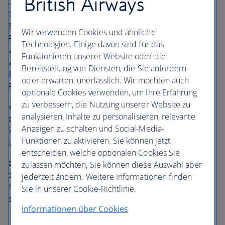
British Airways
und helfen Ihnen, wann immer möglich, wenn Sie in
Gefahr sind, Ihren Anschlussflug zu verpassen. Sie tun ihr
Bestes, um Ihnen die Nutzung spezieller Fast Track
Wir verwenden Cookies und ähnliche
Routen durch den Zoll oder die Sicherheitskontrolle zu
Technologien. Einige davon sind für das
verschaffen, damit Sie Ihren nächsten Flug nicht
Funktionieren unserer Website oder die
verpassen, und sie unternehmen alle Anstrengungen, um
Bereitstellung von Diensten, die Sie anfordern
Ihr Gepäck zu transferieren, damit es rechtzeitig an Ihrem
oder erwarten, unerlässlich. Wir möchten auch
Reiseziel ankommt.
optionale Cookies verwenden, um Ihre Erfahrung
zu verbessern, die Nutzung unserer Website zu
Wenn Sie Ihren Anschlussflug verpassen, wird das
analysieren, Inhalte zu personalisieren, relevante
one
world Global Support Team Ihnen aktuelle
Anzeigen zu schalten und Social-Media-
Reiseinformationen, eine neue Bordkarte und ggf.
Funktionen zu aktivieren. Sie können jetzt
Unterstützung mit Übernachtung bereitstellen.
entscheiden, welche optionalen Cookies Sie
one
world Transfer- und Kundendienstschalter stehen in
zulassen möchten, Sie können diese Auswahl aber
den folgenden Flughäfen weltweit zu Ihrer Verfügung,
jederzeit ändern. Weitere Informationen finden
halten Sie einfach Ausschau nach dem Logo von
Sie in unserer Cookie-Richtlinie.
one
world:
Informationen über Cookies
London Heathrow