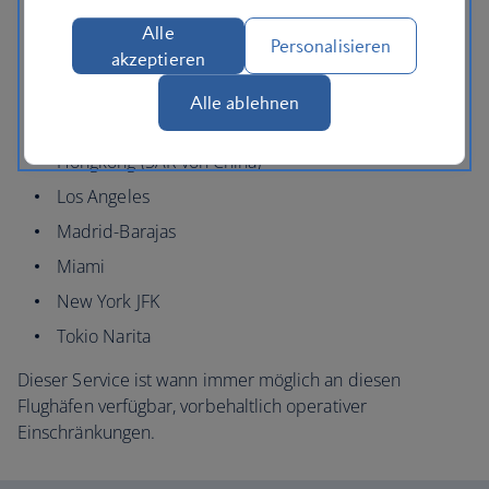
Boston
Alle
Personalisieren
Chicago O'Hare
akzeptieren
Dallas/Fort Worth
Alle ablehnen
Helsinki
Hongkong (SAR von China)
Los Angeles
Madrid-Barajas
Miami
New York JFK
Tokio Narita
Dieser Service ist wann immer möglich an diesen
Flughäfen verfügbar, vorbehaltlich operativer
Einschränkungen.