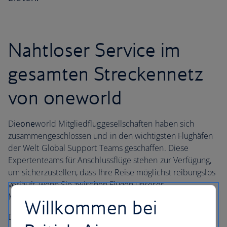
Nahtloser Service im
gesamten Streckennetz
von oneworld
Die
one
world Mitgliedfluggesellschaften haben sich
zusammengeschlossen und in den wichtigsten Flughäfen
der Welt Global Support Teams geschaffen. Diese
Expertenteams für Anschlussflüge stehen zur Verfügung,
um sicherzustellen, dass Ihre Reise möglichst reibungslos
verläuft, wenn Sie zwischen Flügen unserer
Mitgliedsfluggesellschaften umsteigen.
Willkommen bei
Die Global Support Teams überwachen Anschlussflüge