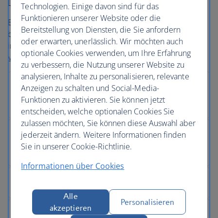
London Gatwick und London City.
Technologien. Einige davon sind für das
Funktionieren unserer Website oder die
Beim Transfer zwischen den Flughäfen sollten Sie
Bereitstellung von Diensten, die Sie anfordern
beachten, dass Sie die richtigen Dokumente zur Einreise
oder erwarten, unerlässlich. Wir möchten auch
in Großbritannien mit sich führen.
Prüfen Sie, ob Sie ein
optionale Cookies verwenden, um Ihre Erfahrung
Visum benötigen
.
zu verbessern, die Nutzung unserer Website zu
analysieren, Inhalte zu personalisieren, relevante
Anzeigen zu schalten und Social-Media-
Funktionen zu aktivieren. Sie können jetzt
entscheiden, welche optionalen Cookies Sie
zulassen möchten, Sie können diese Auswahl aber
jederzeit ändern. Weitere Informationen finden
Sie in unserer Cookie-Richtlinie.
Informationen über Cookies
Alle
Personalisieren
akzeptieren