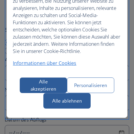
London Gatwick South Terminal
zu verbessern, die Nutzung unserer Website zu
analysieren, Inhalte zu personalisieren, relevante
London City
Anzeigen zu schalten und Social-Media-
Funktionen zu aktivieren. Sie können jetzt
entscheiden, welche optionalen Cookies Sie
Suchen nach:
zulassen möchten, Sie können diese Auswahl aber
Ich reise von London ab
jederzeit ändern. Weitere Informationen finden
Sie in unserer Cookie-Richtlinie.
Ich komme in London an
Informationen über Cookies
Alle
Personalisieren
akzeptieren
Alle ablehnen
Datum des Abflugs