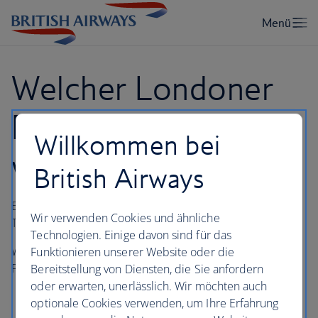
Welcher Londoner
Flughafen und
Willkommen bei
welches Terminal?
British Airways
Erfahren Sie, an welchem Londoner Flughafen und
Wir verwenden Cookies und ähnliche
Terminal Ihr Flug ankommt oder abfliegt.
Technologien. Einige davon sind für das
Wir betreiben Flüge von den folgenden Londoner
Funktionieren unserer Website oder die
Flughafenterminals:
Bereitstellung von Diensten, die Sie anfordern
oder erwarten, unerlässlich. Wir möchten auch
London Heathrow Terminals 3 und 5
optionale Cookies verwenden, um Ihre Erfahrung