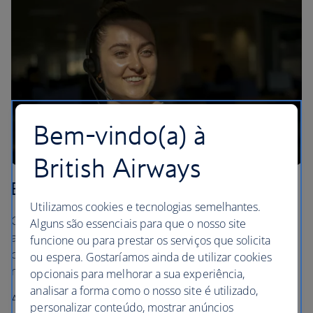
Bem-vindo(a) à
British Airways
Bem-estar
Utilizamos cookies e tecnologias semelhantes.
Cuidar do bem-estar de nosso pessoal significa oferecer
Alguns são essenciais para que o nosso site
apoio à sua saúde mental, física e emocional,
funcione ou para prestar os serviços que solicita
contribuindo para que os nossos colegas se sintam bem
ou espera. Gostaríamos ainda de utilizar cookies
no trabalho e em casa.
opcionais para melhorar a sua experiência,
analisar a forma como o nosso site é utilizado,
A nossa equipa dedicada ao bem-estar trabalha em
personalizar conteúdo, mostrar anúncios