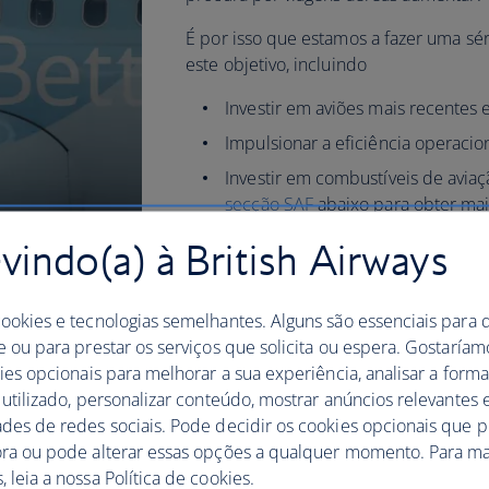
É por isso que estamos a fazer uma séri
este objetivo, incluindo
Investir em aviões mais recentes e
Impulsionar a eficiência operacio
Investir em combustíveis de aviaç
secção SAF
abaixo para obter ma
Utilizar as reduções e remoções 
indo(a) à British Airways
Sensibilizar e envolver os nossos
Dar aos nossos clientes a possib
cookies e tecnologias semelhantes. Alguns são essenciais para 
mais informadas
e ou para prestar os serviços que solicita ou espera. Gostaría
kies opcionais para melhorar a sua experiência, analisar a for
Consulte o nosso relatório BA Better W
 utilizado, personalizar conteúdo, mostrar anúncios relevantes e
mudanças que estamos a fazer na noss
ades de redes sociais. Pode decidir os cookies opcionais que 
carbono, incluindo a nossa linha de b
ora ou pode alterar essas opções a qualquer momento. Para ma
trabalhar para lidar com outros tipos 
 leia a nossa Política de cookies.
de azoto, vapor de água, aerossóis de s