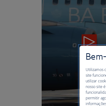
Bem-v
Utilizamos 
site funcion
utilizar coo
nosso site é
funcionalid
permitir ag
informações,