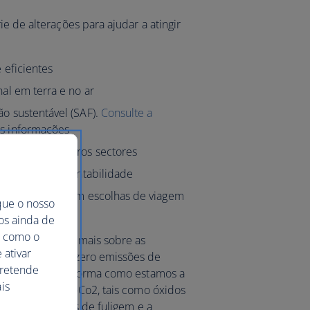
e de alterações para ajudar a atingir
 eficientes
nal em terra e no ar
ão sustentável (SAF).
Consulte a
is informações
de carbono noutros sectores
 colegas na sustentabilidade
ilidade de fazerem escolhas de viagem
que o nosso
mos ainda de
ma como o
orld para saber mais sobre as
 ativar
a jornada para zero emissões de
pretende
ase de 2019 e a forma como estamos a
is
de emissões não-Co2, tais como óxidos
ulfato, aerossóis de fuligem e a