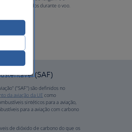
nsação libertados durante o voo.
sustentável (SAF)
iação" ("SAF") são definidos no
nto da aviação da UE
como
mbustíveis sintéticos para a aviação,
bustíveis para a aviação com carbono
eis de dióxido de carbono do que os