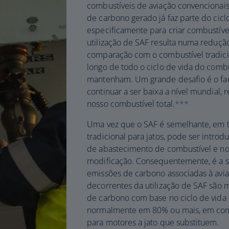
combustíveis de aviação convencionai
de carbono gerado já faz parte do cicl
especificamente para criar combustível 
utilização de SAF resulta numa reduç
comparação com o combustível tradicio
longo de todo o ciclo de vida do comb
mantenham. Um grande desafio é o fac
continuar a ser baixa a nível mundial
nosso combustível total.
***
Uma vez que o SAF é semelhante, em t
tradicional para jatos, pode ser introd
de abastecimento de combustível e nos
modificação. Consequentemente, é a so
emissões de carbono associadas à avi
decorrentes da utilização de SAF são
de carbono com base no ciclo de vida 
normalmente em 80% ou mais, em comp
para motores a jato que substituem.