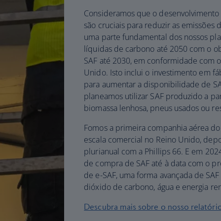
Consideramos que o desenvolvimento 
são cruciais para reduzir as emissões 
uma parte fundamental dos nossos plan
líquidas de carbono até 2050 com o ob
SAF até 2030, em conformidade com o
Unido. Isto inclui o investimento em 
para aumentar a disponibilidade de SA
planeamos utilizar SAF produzido a par
biomassa lenhosa, pneus usados ou res
Fomos a primeira companhia aérea do 
escala comercial no Reino Unido, dep
plurianual com a Phillips 66. E em 202
de compra de SAF até à data com o pr
de e-SAF, uma forma avançada de SAF p
dióxido de carbono, água e energia ren
Descubra mais sobre o nosso relatório