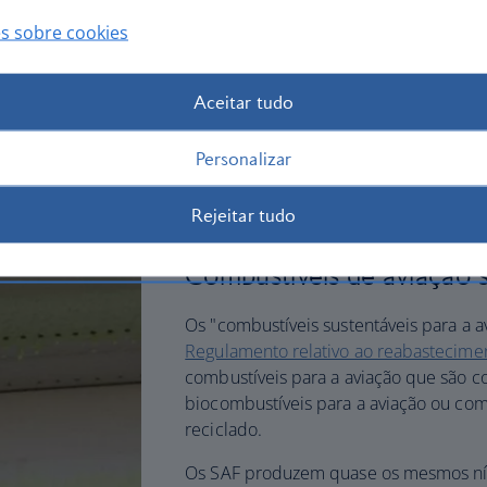
formação associada de rastos de conde
s sobre cookies
Leia o relatório
Aceitar tudo
 são necessários
Personalizar
zar
Rejeitar tudo
Combustíveis de aviação 
Os "combustíveis sustentáveis para a av
Regulamento relativo ao reabastecime
combustíveis para a aviação que são co
biocombustíveis para a aviação ou com
reciclado.
Os SAF produzem quase os mesmos nív