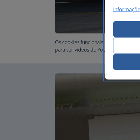
Informaçõe
Os cookies funcionais e de marketing
para ver vídeos do YouTube.
Personali