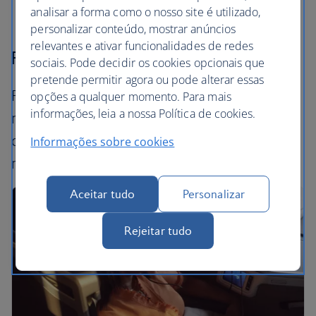
analisar a forma como o nosso site é utilizado,
personalizar conteúdo, mostrar anúncios
relevantes e ativar funcionalidades de redes
Fazer um upgrade ao seu voo
sociais. Pode decidir os cookies opcionais que
pretende permitir agora ou pode alterar essas
Pronto para levar o seu voo para o próximo
opções a qualquer momento. Para mais
informações, leia a nossa Política de cookies.
nível? Descubra como atualizar o seu tipo de
cabina antes de voar. Saiba mais sobre as
Informações sobre cookies
nossas
classes de viagem
.
Aceitar tudo
Personalizar
Rejeitar tudo