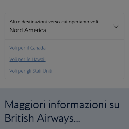
Altre destinazioni verso cui operiamo voli
Nord America
Nord America
Voli per il Canada
Voli per le Hawaii
Sud America
Voli per gli Stati Uniti
Caraibi
Maggiori informazioni su
British Airways...