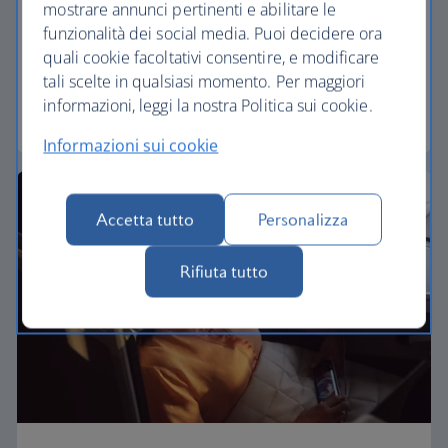
mostrare annunci pertinenti e abilitare le
Scopri la nostra cabina World Traveller Plus e
funzionalità dei social media. Puoi decidere ora
concediti un posto più ampio e più spazio per le
quali cookie facoltativi consentire, e modificare
gambe in una cabina separata e più silenziosa.
tali scelte in qualsiasi momento. Per maggiori
informazioni, leggi la nostra Politica sui cookie.
World Traveller Plus
Informazioni sui cookie
Accetta tutto
Personalizza
Rifiuta tutto