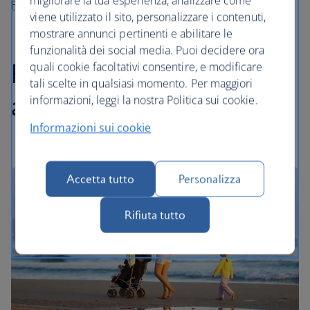
migliorare la tua esperienza, analizzare come
Franchigia bagaglio registrato
viene utilizzato il sito, personalizzare i contenuti,
mostrare annunci pertinenti e abilitare le
funzionalità dei social media. Puoi decidere ora
Passeggini e seggiolini
quali cookie facoltativi consentire, e modificare
tali scelte in qualsiasi momento. Per maggiori
auto
informazioni, leggi la nostra Politica sui cookie.
Informazioni sui cookie
Accetta tutto
Personalizza
Rifiuta tutto